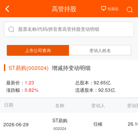
高管持股
上市公司查询
变动人姓名
ST易购(002024)
增减持变动明细
最新价：
1.23
总股本：
92.65亿
涨跌幅：
0.82%
流通股本：
92.53亿
日期
名称
变动人
变动
ST易购
任峻
26.
2026-06-29
002024