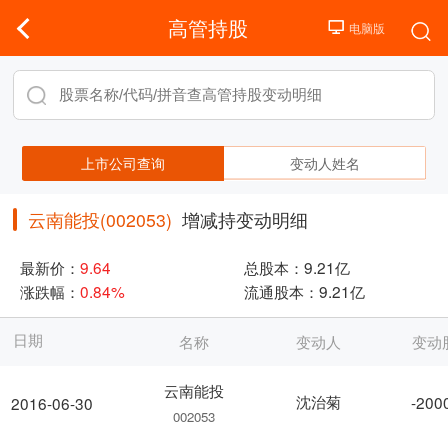
高管持股
上市公司查询
变动人姓名
云南能投(002053)
增减持变动明细
最新价：
9.64
总股本：
9.21亿
涨跌幅：
0.84%
流通股本：
9.21亿
日期
名称
变动人
变动
云南能投
沈治菊
-200
2016-06-30
002053