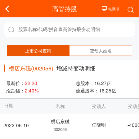
高管持股
上市公司查询
变动人姓名
横店东磁(002056)
增减持变动明细
最新价：
22.20
总股本：
16.27亿
涨跌幅：
2.40%
流通股本：
16.25亿
日期
名称
变动人
变动
横店东磁
任晓明
-400
2022-05-10
002056