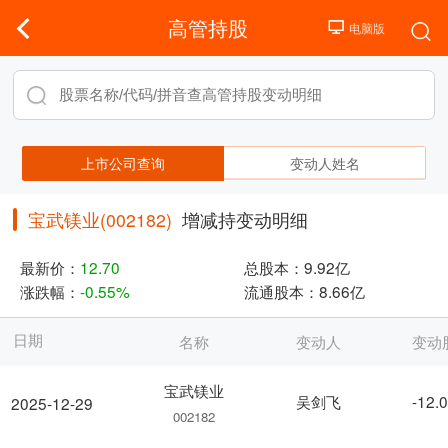
高管持股
上市公司查询
变动人姓名
宝武镁业(002182)
增减持变动明细
最新价：
12.70
总股本：
9.92亿
涨跌幅：
-0.55%
流通股本：
8.66亿
日期
名称
变动人
变动
宝武镁业
吴剑飞
-12.
2025-12-29
002182