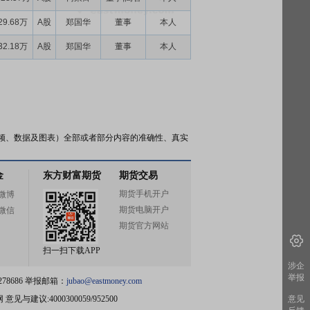
29.68万
A股
郑国华
董事
本人
32.18万
A股
郑国华
董事
本人
频、数据及图表）全部或者部分内容的准确性、真实
金
东方财富期货
期货交易
期货手机开户
微博
期货电脑开户
微信
期货官方网站
扫一扫下载APP
涉企
举报
78686 举报邮箱：
jubao@eastmoney.com
网
意见与建议:4000300059/952500
意见