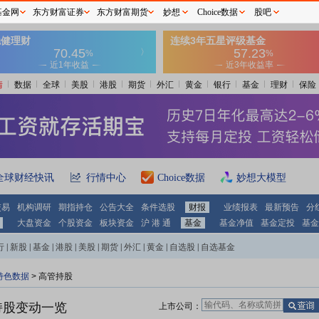
基金网
东方财富证券
东方财富期货
妙想
Choice数据
股吧
情
数据
全球
美股
港股
期货
外汇
黄金
银行
基金
理财
保险
全球财经快讯
行情中心
Choice数据
妙想大模型
交易
机构调研
期指持仓
公告大全
条件选股
财报
业绩报表
最新预告
分
大盘资金
个股资金
板块资金
沪 港 通
基金
基金净值
基金定投
基金
行
|
新股
|
基金
|
港股
|
美股
|
期货
|
外汇
|
黄金
|
自选股
|
自选基金
特色数据
>
高管持股
持股变动一览
上市公司：