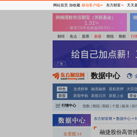
网站首页
加收藏
移动客户端
东方财富
天天
财经
焦点
股票
新股
期指
期权
行
数据中心
特色
龙虎榜单
融资融券
股权质押
大宗
新股
新股申购
新股日历
新股上会
资金
行情中心
指数
|
期指
|
期权
|
个股
|
板块
|
排
东方财富网
>
数据中心
>
融捷股份
高管
全景图