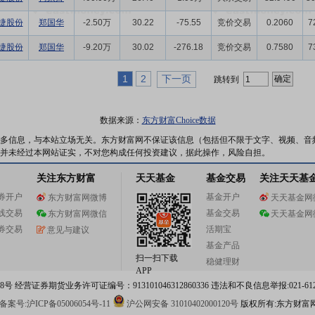
捷股份
郑国华
-2.50万
30.22
-75.55
竞价交易
0.2060
7
捷股份
郑国华
-9.20万
30.02
-276.18
竞价交易
0.7580
7
1
2
下一页
跳转到
数据来源：
东方财富Choice数据
多信息，与本站立场无关。东方财富网不保证该信息（包括但不限于文字、视频、音
并未经过本网站证实，不对您构成任何投资建议，据此操作，风险自担。
关注东方财富
天天基金
基金交易
关注天天基
券开户
基金开户
东方财富网微博
天天基金网
线交易
基金交易
东方财富网微信
天天基金网
券交易
活期宝
意见与建议
基金产品
扫一扫下载
稳健理财
APP
 经营证券期货业务许可证编号：913101046312860336 违法和不良信息举报:021-612
案号:沪ICP备05006054号-11
沪公网安备 31010402000120号
版权所有:东方财富