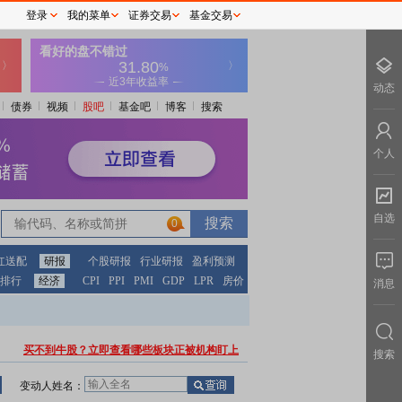
登录
我的菜单
证券交易
基金交易
动态
债券
视频
股吧
基金吧
博客
搜索
个人
自选
0
红送配
研报
个股研报
行业研报
盈利预测
排行
经济
CPI
PPI
PMI
GDP
LPR
房价
消息
买不到牛股？立即查看哪些板块正被机构盯上
搜索
变动人姓名：