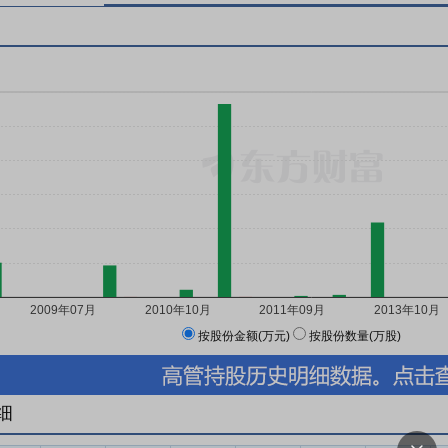
按股份金额(万元)
按股份数量(万股)
细