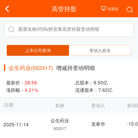
高管持股
上市公司查询
变动人姓名
众生药业(002317)
增减持变动明细
最新价：
28.58
总股本：
8.50亿
涨跌幅：
4.31%
流通股本：
7.62亿
日期
名称
变动人
变动
众生药业
龙春华
-15.
2025-11-14
002317