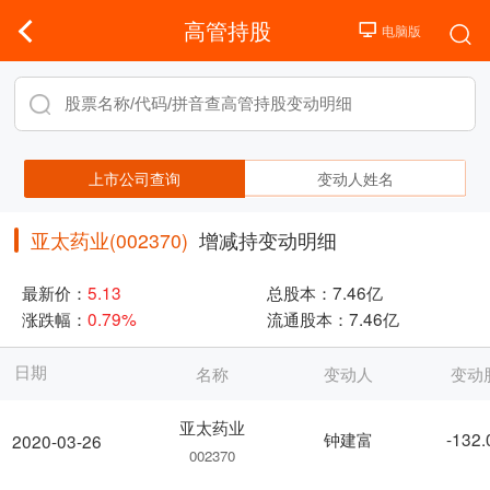
高管持股
上市公司查询
变动人姓名
亚太药业(002370)
增减持变动明细
最新价：
5.13
总股本：
7.46亿
涨跌幅：
0.79%
流通股本：
7.46亿
日期
名称
变动人
变动
亚太药业
钟建富
-132
2020-03-26
002370