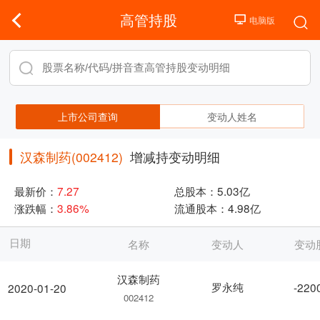
高管持股
上市公司查询
变动人姓名
汉森制药(002412)
增减持变动明细
最新价：
7.27
总股本：
5.03亿
涨跌幅：
3.86%
流通股本：
4.98亿
日期
名称
变动人
变动
汉森制药
罗永纯
-220
2020-01-20
002412