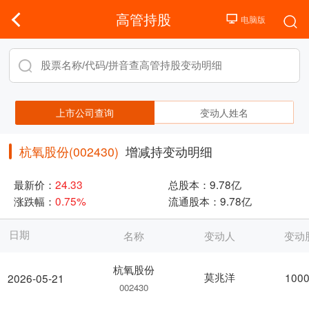
高管持股
上市公司查询
变动人姓名
杭氧股份(002430)
增减持变动明细
最新价：
24.33
总股本：
9.78亿
涨跌幅：
0.75%
流通股本：
9.78亿
日期
名称
变动人
变动
杭氧股份
莫兆洋
1000
2026-05-21
002430