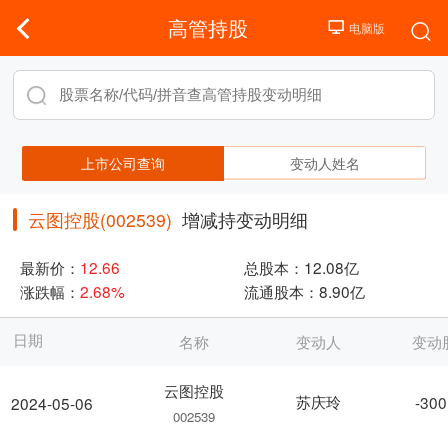
高管持股
上市公司查询
变动人姓名
云图控股(002539)
增减持变动明细
最新价：
12.66
总股本：
12.08亿
涨跌幅：
2.68%
流通股本：
8.90亿
日期
名称
变动人
变动
云图控股
苏庆玲
-300
2024-05-06
002539