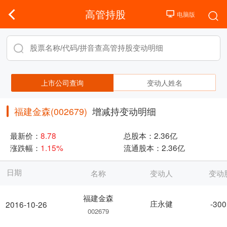
高管持股
上市公司查询
变动人姓名
福建金森(002679)
增减持变动明细
最新价：
8.78
总股本：
2.36亿
涨跌幅：
1.15%
流通股本：
2.36亿
日期
名称
变动人
变动
福建金森
庄永健
-300
2016-10-26
002679