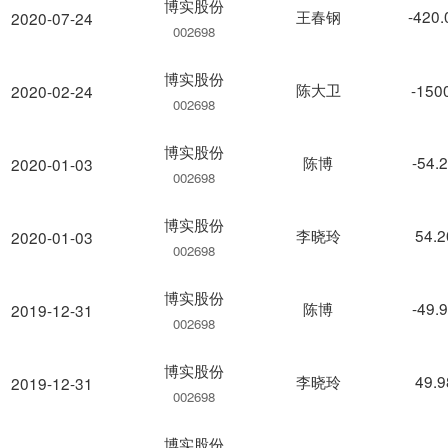
博实股份
王春钢
-420
2020-07-24
002698
博实股份
陈大卫
-150
2020-02-24
002698
博实股份
陈博
-54.
2020-01-03
002698
博实股份
李晓玲
54.
2020-01-03
002698
博实股份
陈博
-49.
2019-12-31
002698
博实股份
李晓玲
49.
2019-12-31
002698
博实股份