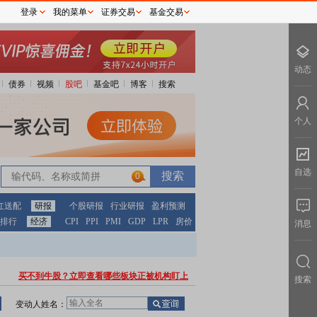
登录
我的菜单
证券交易
基金交易
动态
债券
视频
股吧
基金吧
博客
搜索
个人
自选
0
红送配
研报
个股研报
行业研报
盈利预测
排行
经济
CPI
PPI
PMI
GDP
LPR
房价
消息
买不到牛股？立即查看哪些板块正被机构盯上
搜索
变动人姓名：