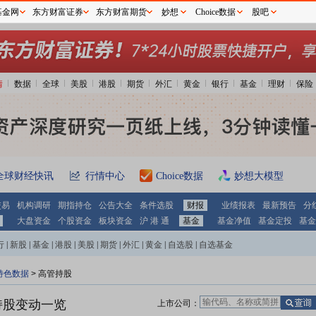
基金网
东方财富证券
东方财富期货
妙想
Choice数据
股吧
情
数据
全球
美股
港股
期货
外汇
黄金
银行
基金
理财
保险
全球财经快讯
行情中心
Choice数据
妙想大模型
交易
机构调研
期指持仓
公告大全
条件选股
财报
业绩报表
最新预告
分
大盘资金
个股资金
板块资金
沪 港 通
基金
基金净值
基金定投
基金
行
|
新股
|
基金
|
港股
|
美股
|
期货
|
外汇
|
黄金
|
自选股
|
自选基金
特色数据
>
高管持股
持股变动一览
上市公司：