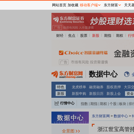
网站首页
加收藏
移动客户端
东方财富
天天
财经
焦点
股票
新股
期指
期权
行
数据中心
特色
龙虎榜单
融资融券
股权质押
大宗
新股
新股申购
新股日历
新股上会
资金
行情中心
指数
|
期指
|
期权
|
个股
|
板块
|
排
东方财富网
>
数据中心
>
浙江世宝
高管
全景图