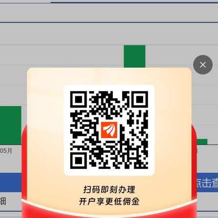
按股份金额(万元)
按股份数量(万股)
细