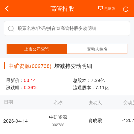
高管持股
上市公司查询
变动人姓名
中矿资源(002738)
增减持变动明细
最新价：
53.14
总股本：
7.29亿
涨跌幅：
0.36%
流通股本：
7.11亿
日期
名称
变动人
变动
中矿资源
肖晓霞
-120
2026-04-14
002738