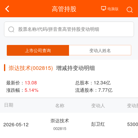
高管持股
上市公司查询
变动人姓名
崇达技术(002815)
增减持变动明细
最新价：
13.08
总股本：
12.34亿
涨跌幅：
5.14%
流通股本：
7.77亿
日期
名称
变动人
变动
崇达技术
彭卫红
5300
2026-05-12
002815