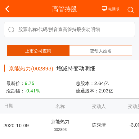
高管持股
上市公司查询
变动人姓名
京能热力(002893)
增减持变动明细
最新价：
9.75
总股本：
2.64亿
涨跌幅：
-0.41%
流通股本：
2.03亿
日期
名称
变动人
变动
京能热力
陈秀清
-3.
2020-10-09
002893