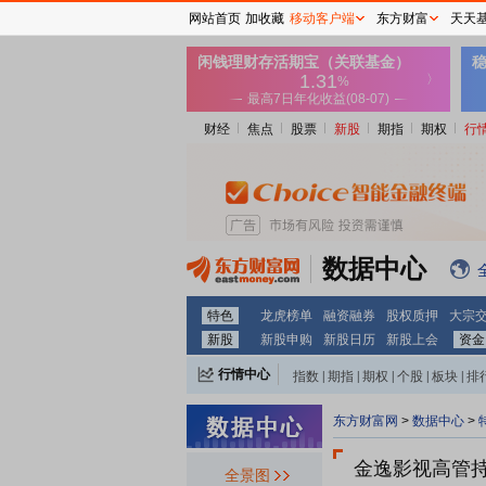
网站首页
加收藏
移动客户端
东方财富
天天
财经
焦点
股票
新股
期指
期权
行
数据中心
特色
龙虎榜单
融资融券
股权质押
大宗
新股
新股申购
新股日历
新股上会
资金
行情中心
指数
|
期指
|
期权
|
个股
|
板块
|
排
东方财富网
>
数据中心
>
金逸影视
高管
全景图