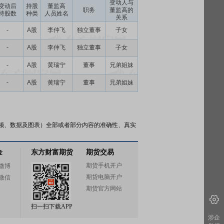
变动人与
变动后
持股
董监高
职务
董监高的
持股数
种类
人员姓名
关系
-
A股
李仲飞
独立董事
子女
-
A股
李仲飞
独立董事
子女
-
A股
黄瑞宁
董事
兄弟姐妹
-
A股
黄瑞宁
董事
兄弟姐妹
频、数据及图表）全部或者部分内容的准确性、真实
金
东方财富期货
期货交易
期货手机开户
微博
期货电脑开户
微信
期货官方网站
扫一扫下载APP
涉企