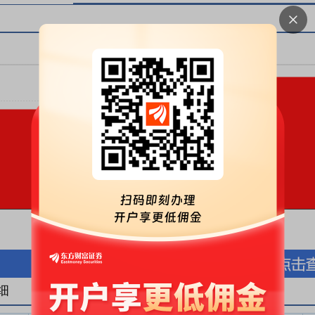
按股份金额(万元)
按股份数量(万股)
细