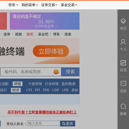
登录
我的菜单
证券交易
基金交易
动态
债券
视频
股吧
基金吧
博客
搜索
个人
自选
0
红送配
研报
个股研报
行业研报
盈利预测
排行
经济
CPI
PPI
PMI
GDP
LPR
房价
消息
买不到牛股？立即查看哪些板块正被机构盯上
搜索
变动人姓名：