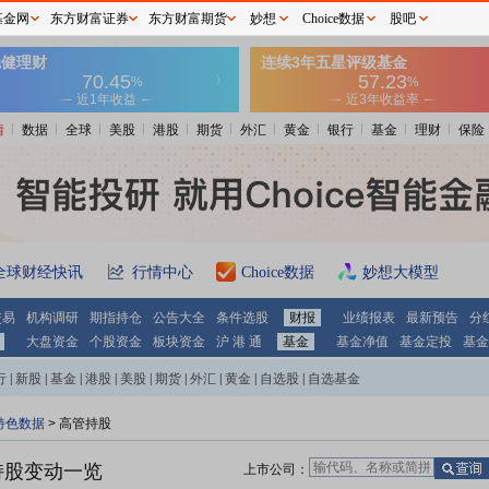
基金网
东方财富证券
东方财富期货
妙想
Choice数据
股吧
情
数据
全球
美股
港股
期货
外汇
黄金
银行
基金
理财
保险
全球财经快讯
行情中心
Choice数据
妙想大模型
交易
机构调研
期指持仓
公告大全
条件选股
财报
业绩报表
最新预告
分
大盘资金
个股资金
板块资金
沪 港 通
基金
基金净值
基金定投
基金
行
|
新股
|
基金
|
港股
|
美股
|
期货
|
外汇
|
黄金
|
自选股
|
自选基金
特色数据
>
高管持股
持股变动一览
上市公司：