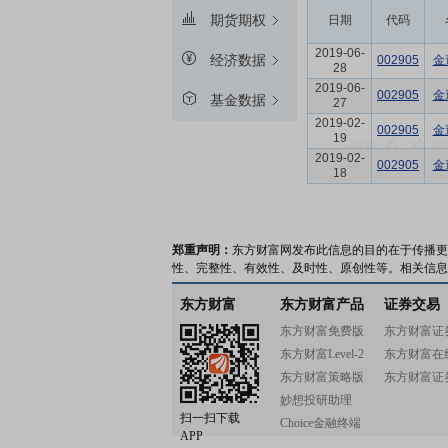
期货期权
日期
代码
2019-06-
经济数据
002905
金
28
2019-06-
002905
金
基金数据
27
2019-02-
002905
金
19
2019-02-
002905
金
18
郑重声明：
东方财富网发布此信息的目的在于传播更
性、完整性、有效性、及时性、原创性等。相关信息
东方财富
东方财富产品
证券交易
东方财富免费版
东方财富证
东方财富Level-2
东方财富在
东方财富策略版
东方财富证
妙想投研助理
扫一扫下载
Choice金融终端
APP