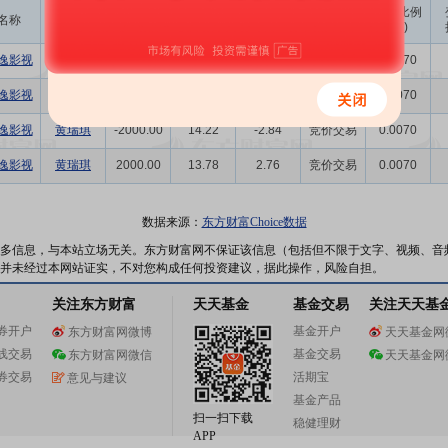
成交
变动金额
变动比例
名称
变动人
变动股数
变动原因
均价
(万)
(‰)
逸影视
李星毅
-2000.00
17.73
-3.55
竞价交易
0.0070
逸影视
李星毅
2000.00
18.28
3.66
竞价交易
0.0070
逸影视
黄瑞琪
-2000.00
14.22
-2.84
竞价交易
0.0070
逸影视
黄瑞琪
2000.00
13.78
2.76
竞价交易
0.0070
数据来源：
东方财富Choice数据
多信息，与本站立场无关。东方财富网不保证该信息（包括但不限于文字、视频、音
并未经过本网站证实，不对您构成任何投资建议，据此操作，风险自担。
关注东方财富
天天基金
基金交易
关注天天基
券开户
基金开户
东方财富网微博
天天基金网
线交易
基金交易
东方财富网微信
天天基金网
券交易
活期宝
意见与建议
基金产品
扫一扫下载
稳健理财
APP