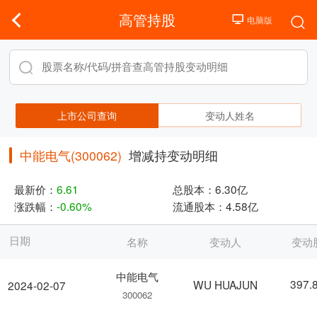
高管持股
上市公司查询
变动人姓名
中能电气(300062)
增减持变动明细
最新价：
6.61
总股本：
6.30亿
涨跌幅：
-0.60%
流通股本：
4.58亿
日期
名称
变动人
变动
中能电气
397.
WU HUAJUN
2024-02-07
300062