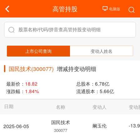
高管持股
上市公司查询
变动人姓名
国民技术(300077)
增减持变动明细
最新价：
18.82
总股本：
6.78亿
涨跌幅：
1.84%
流通股本：
5.66亿
日期
名称
变动人
变动
国民技术
阚玉伦
-13.
2025-06-05
300077