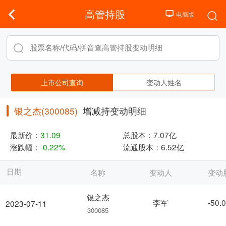
高管持股
上市公司查询
变动人姓名
银之杰(300085)
增减持变动明细
最新价：
31.09
总股本：
7.07亿
涨跌幅：
-0.22%
流通股本：
6.52亿
日期
名称
变动人
变动
银之杰
李军
-50.
2023-07-11
300085