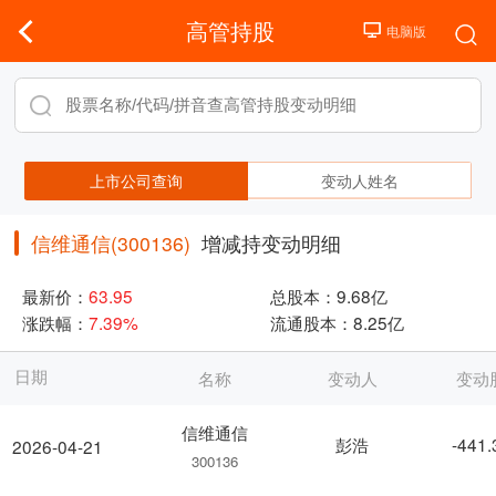
高管持股
上市公司查询
变动人姓名
信维通信(300136)
增减持变动明细
最新价：
63.95
总股本：
9.68亿
涨跌幅：
7.39%
流通股本：
8.25亿
日期
名称
变动人
变动
信维通信
彭浩
-441
2026-04-21
300136