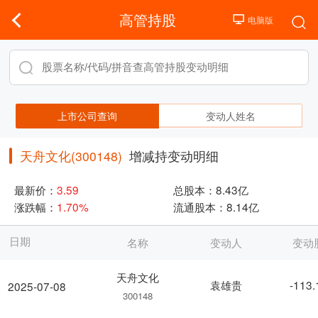
高管持股
上市公司查询
变动人姓名
天舟文化(300148)
增减持变动明细
最新价：
3.59
总股本：
8.43亿
涨跌幅：
1.70%
流通股本：
8.14亿
日期
名称
变动人
变动
天舟文化
袁雄贵
-113
2025-07-08
300148