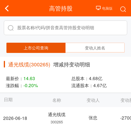
高管持股
上市公司查询
变动人姓名
通光线缆(300265)
增减持变动明细
最新价：
14.63
总股本：
4.68亿
涨跌幅：
-0.20%
流通股本：
4.67亿
日期
名称
变动人
变动
通光线缆
张忠
-270
2026-06-18
300265