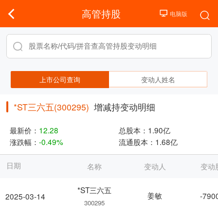
高管持股
上市公司查询
变动人姓名
*ST三六五(300295)
增减持变动明细
最新价：
12.28
总股本：
1.90亿
涨跌幅：
-0.49%
流通股本：
1.68亿
日期
名称
变动人
变动
*ST三六五
姜敏
-790
2025-03-14
300295