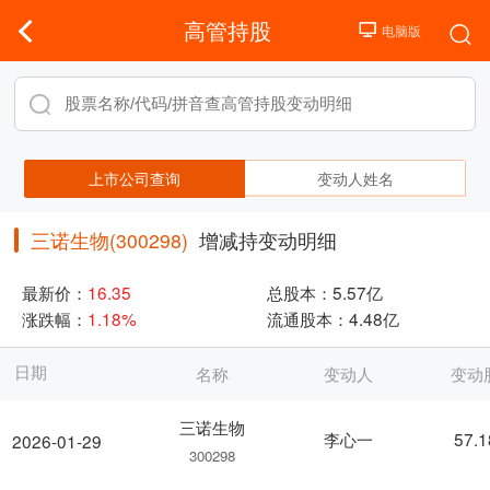
高管持股
上市公司查询
变动人姓名
三诺生物(300298)
增减持变动明细
最新价：
16.35
总股本：
5.57亿
涨跌幅：
1.18%
流通股本：
4.48亿
日期
名称
变动人
变动
三诺生物
李心一
57.
2026-01-29
300298