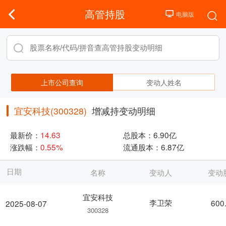
高管持股
上市公司查询
变动人姓名
宜安科技(300328)
增减持变动明细
最新价：
14.63
总股本：
6.90亿
涨跌幅：
0.55%
流通股本：
6.87亿
日期
名称
变动人
变动
宜安科技
李卫荣
600
2025-08-07
300328