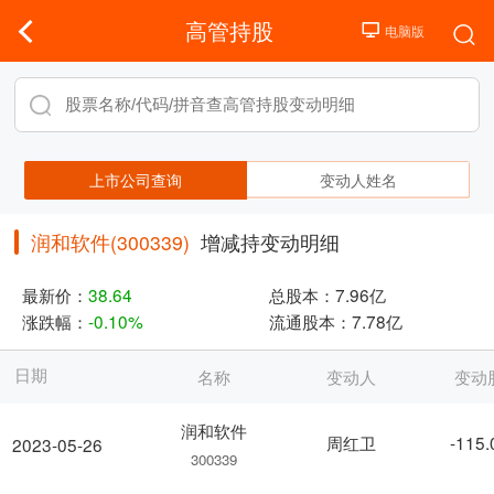
高管持股
上市公司查询
变动人姓名
润和软件(300339)
增减持变动明细
最新价：
38.64
总股本：
7.96亿
涨跌幅：
-0.10%
流通股本：
7.78亿
日期
名称
变动人
变动
润和软件
周红卫
-115
2023-05-26
300339