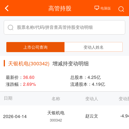
高管持股
上市公司查询
变动人姓名
天银机电(300342)
增减持变动明细
最新价：
36.60
总股本：
4.25亿
涨跌幅：
2.69%
流通股本：
4.19亿
日期
名称
变动人
变动
天银机电
赵云文
-4.
2026-04-14
300342