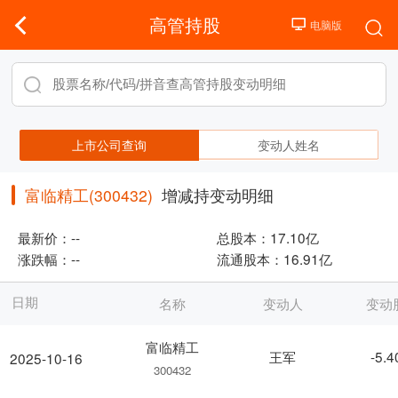
高管持股
上市公司查询
变动人姓名
富临精工(300432)
增减持变动明细
最新价：
--
总股本：
17.10亿
涨跌幅：
--
流通股本：
16.91亿
日期
名称
变动人
变动
富临精工
王军
-5.
2025-10-16
300432