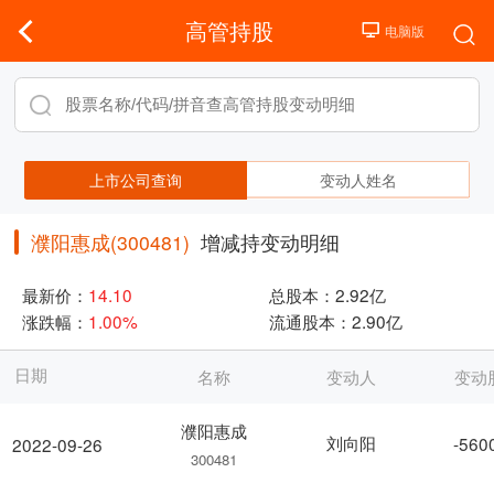
高管持股
上市公司查询
变动人姓名
濮阳惠成(300481)
增减持变动明细
最新价：
14.10
总股本：
2.92亿
涨跌幅：
1.00%
流通股本：
2.90亿
日期
名称
变动人
变动
濮阳惠成
刘向阳
-560
2022-09-26
300481