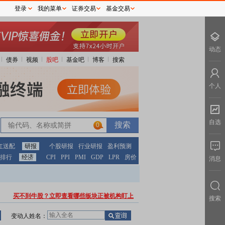
登录
我的菜单
证券交易
基金交易
动态
债券
视频
股吧
基金吧
博客
搜索
个人
自选
0
红送配
研报
个股研报
行业研报
盈利预测
排行
经济
CPI
PPI
PMI
GDP
LPR
房价
消息
买不到牛股？立即查看哪些板块正被机构盯上
搜索
变动人姓名：