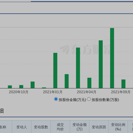
按股份金额(万元)
按股份数量(万股)
细
成交
变动金额
变动比例
名称
变动人
变动股数
变动原因
均价
(万)
(‰)