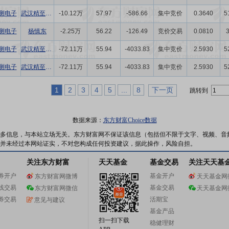
测电子
武汉精至投资中心(有限合伙)
-10.12万
57.97
-586.66
集中竞价
0.3640
5
测电子
杨慎东
-2.25万
56.22
-126.49
竞价交易
0.0810
测电子
武汉精至投资中心(有限合伙)
-72.11万
55.94
-4033.83
集中竞价
2.5930
5
测电子
武汉精至投资中心(有限合伙)
-72.11万
55.94
-4033.83
集中竞价
2.5930
5
1
2
3
4
5
...
8
下一页
跳转到
数据来源：
东方财富Choice数据
多信息，与本站立场无关。东方财富网不保证该信息（包括但不限于文字、视频、音
并未经过本网站证实，不对您构成任何投资建议，据此操作，风险自担。
关注东方财富
天天基金
基金交易
关注天天基
券开户
基金开户
东方财富网微博
天天基金网
线交易
基金交易
东方财富网微信
天天基金网
券交易
活期宝
意见与建议
基金产品
扫一扫下载
稳健理财