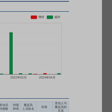
变动人与
变动后
持股
董监高
职务
董监高的
持股数
种类
人员姓名
关系