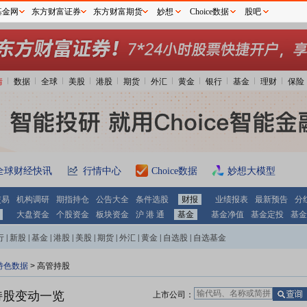
基金网
东方财富证券
东方财富期货
妙想
Choice数据
股吧
情
数据
全球
美股
港股
期货
外汇
黄金
银行
基金
理财
保险
全球财经快讯
行情中心
Choice数据
妙想大模型
交易
机构调研
期指持仓
公告大全
条件选股
财报
业绩报表
最新预告
分
大盘资金
个股资金
板块资金
沪 港 通
基金
基金净值
基金定投
基金
行
|
新股
|
基金
|
港股
|
美股
|
期货
|
外汇
|
黄金
|
自选股
|
自选基金
特色数据
>
高管持股
持股变动一览
上市公司：