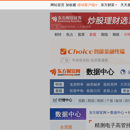
网站首页
加收藏
移动客户端
东方财富
天天
财经
焦点
股票
新股
期指
期权
行
数据中心
特色
龙虎榜单
融资融券
股权质押
大宗
新股
新股申购
新股日历
新股上会
资金
行情中心
指数
|
期指
|
期权
|
个股
|
板块
|
排
东方财富网
>
数据中心
>
精测电子
高管
全景图