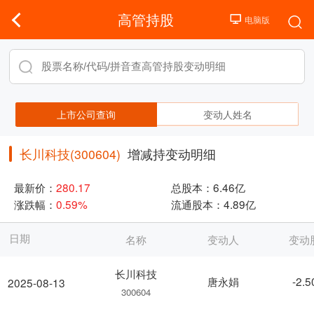
高管持股
上市公司查询
变动人姓名
长川科技(300604)
增减持变动明细
最新价：
280.17
总股本：
6.46亿
涨跌幅：
0.59%
流通股本：
4.89亿
日期
名称
变动人
变动
长川科技
唐永娟
-2.
2025-08-13
300604