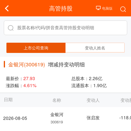
高管持股
上市公司查询
变动人姓名
金银河(300619)
增减持变动明细
最新价：
27.93
总股本：
2.26亿
涨跌幅：
4.61%
流通股本：
1.90亿
日期
名称
变动人
变动
金银河
张启发
-118
2026-08-05
300619