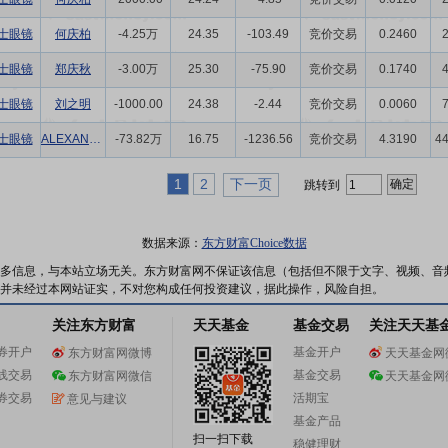
士眼镜
何庆柏
-4.25万
24.35
-103.49
竞价交易
0.2460
士眼镜
郑庆秋
-3.00万
25.30
-75.90
竞价交易
0.1740
士眼镜
刘之明
-1000.00
24.38
-2.44
竞价交易
0.0060
士眼镜
ALEXANDER LIU
-73.82万
16.75
-1236.56
竞价交易
4.3190
4
1
2
下一页
跳转到
数据来源：
东方财富Choice数据
多信息，与本站立场无关。东方财富网不保证该信息（包括但不限于文字、视频、音
并未经过本网站证实，不对您构成任何投资建议，据此操作，风险自担。
关注东方财富
天天基金
基金交易
关注天天基
券开户
基金开户
东方财富网微博
天天基金网
线交易
基金交易
东方财富网微信
天天基金网
券交易
活期宝
意见与建议
基金产品
扫一扫下载
稳健理财