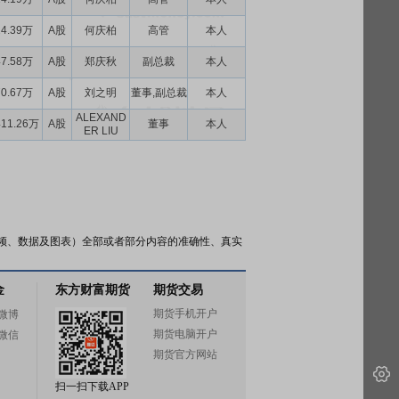
24.39万
A股
何庆柏
高管
本人
47.58万
A股
郑庆秋
副总裁
本人
70.67万
A股
刘之明
董事,副总裁
本人
ALEXAND
411.26万
A股
董事
本人
ER LIU
频、数据及图表）全部或者部分内容的准确性、真实
金
东方财富期货
期货交易
期货手机开户
微博
期货电脑开户
微信
期货官方网站
扫一扫下载APP