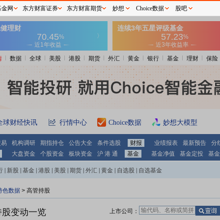
基金网
东方财富证券
东方财富期货
妙想
Choice数据
股吧
情
数据
全球
美股
港股
期货
外汇
黄金
银行
基金
理财
保险
全球财经快讯
行情中心
Choice数据
妙想大模型
交易
机构调研
期指持仓
公告大全
条件选股
财报
业绩报表
最新预告
分
大盘资金
个股资金
板块资金
沪 港 通
基金
基金净值
基金定投
基金
行
|
新股
|
基金
|
港股
|
美股
|
期货
|
外汇
|
黄金
|
自选股
|
自选基金
特色数据
>
高管持股
持股变动一览
上市公司：