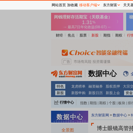
网站首页
加收藏
移动客户端
东方财富
天天
财经
焦点
股票
新股
期指
期权
行
数据中心
特色
龙虎榜单
融资融券
股权质押
大宗
新股
新股申购
新股日历
新股上会
资金
行情中心
指数
|
期指
|
期权
|
个股
|
板块
|
排
东方财富网
>
数据中心
>
博士眼镜
高管
全景图