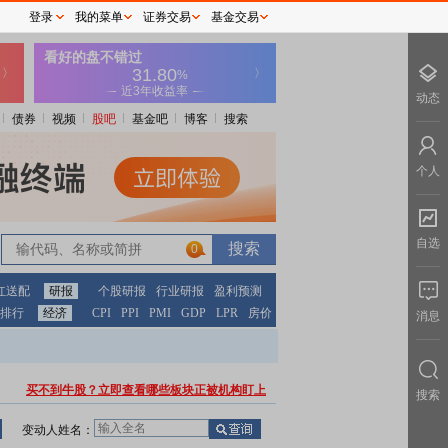
登录
我的菜单
证券交易
基金交易
动态
债券
视频
股吧
基金吧
博客
搜索
个人
自选
0
红送配
研报
个股研报
行业研报
盈利预测
排行
经济
CPI
PPI
PMI
GDP
LPR
房价
消息
买不到牛股？立即查看哪些板块正被机构盯上
搜索
变动人姓名：