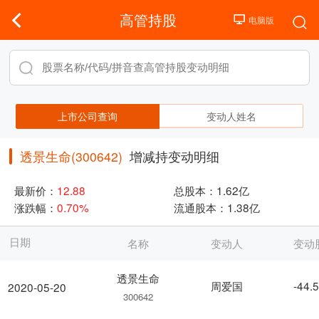
高管持股
上市公司查询
变动人姓名
透景生命(300642)
增减持变动明细
最新价：
12.88
总股本：
1.62亿
涨跌幅：
0.70%
流通股本：
1.38亿
日期
名称
变动人
变动
透景生命
周爱国
-44.
2020-05-20
300642