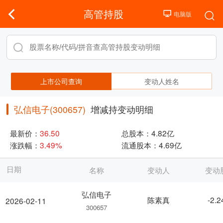
高管持股
上市公司查询
变动人姓名
弘信电子(300657)
增减持变动明细
最新价：
36.50
总股本：
4.82亿
涨跌幅：
3.49%
流通股本：
4.69亿
日期
名称
变动人
变动
弘信电子
陈素真
-2.
2026-02-11
300657