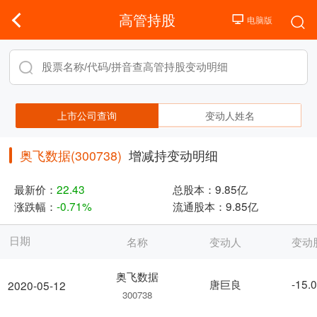
高管持股
上市公司查询
变动人姓名
奥飞数据(300738)
增减持变动明细
最新价：
22.43
总股本：
9.85亿
涨跌幅：
-0.71%
流通股本：
9.85亿
日期
名称
变动人
变动
奥飞数据
唐巨良
-15.
2020-05-12
300738