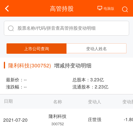
高管持股
上市公司查询
变动人姓名
隆利科技(300752)
增减持变动明细
最新价：
--
总股本：
3.23亿
涨跌幅：
--
流通股本：
2.23亿
日期
名称
变动人
变动
隆利科技
庄世强
-1.
2021-07-20
300752