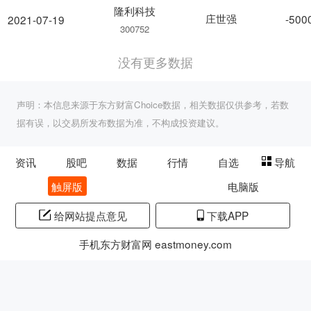
隆利科技
庄世强
-500
2021-07-19
300752
没有更多数据
声明：本信息来源于东方财富Choice数据，相关数据仅供参考，若数
据有误，以交易所发布数据为准，不构成投资建议。
资讯
股吧
数据
行情
自选
导航
触屏版
电脑版
给网站提点意见
下载APP
手机东方财富网 eastmoney.com