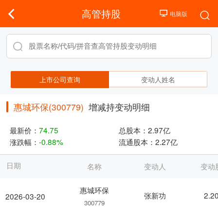
高管持股
上市公司查询
变动人姓名
惠城环保(300779)
增减持变动明细
最新价：
74.75
总股本：
2.97亿
涨跌幅：
-0.88%
流通股本：
2.27亿
日期
名称
变动人
变动
惠城环保
张新功
2.2
2026-03-20
300779