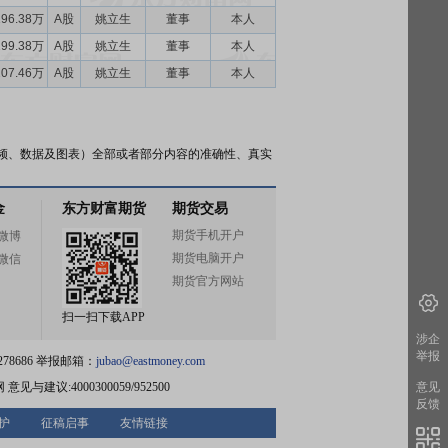
196.38万
A股
姚立生
董事
本人
199.38万
A股
姚立生
董事
本人
207.46万
A股
姚立生
董事
本人
频、数据及图表）全部或者部分内容的准确性、真实
金
东方财富期货
期货交易
期货手机开户
微博
期货电脑开户
微信
期货官方网站
扫一扫下载APP
涉企
举报
78686 举报邮箱：
jubao@eastmoney.com
网
意见与建议:4000300059/952500
意见
反馈
护
征稿启事
友情链接