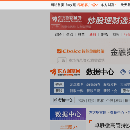
网站首页
加收藏
移动客户端
东方财富
天天
财经
焦点
股票
新股
期指
期权
行
数据中心
特色
龙虎榜单
融资融券
股权质押
大宗
新股
新股申购
新股日历
新股上会
资金
行情中心
指数
|
期指
|
期权
|
个股
|
板块
|
排
东方财富网
>
数据中心
>
卓胜微
高管持
全景图