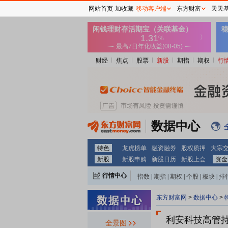
网站首页
加收藏
移动客户端
东方财富
天天
财经
焦点
股票
新股
期指
期权
行
数据中心
特色
龙虎榜单
融资融券
股权质押
大宗
新股
新股申购
新股日历
新股上会
资金
行情中心
指数
|
期指
|
期权
|
个股
|
板块
|
排
东方财富网
>
数据中心
>
利安科技
高管
全景图