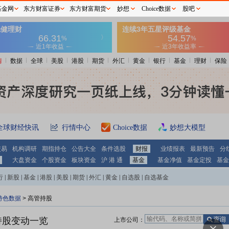
基金网
东方财富证券
东方财富期货
妙想
Choice数据
股吧
情
数据
全球
美股
港股
期货
外汇
黄金
银行
基金
理财
保险
全球财经快讯
行情中心
Choice数据
妙想大模型
交易
机构调研
期指持仓
公告大全
条件选股
财报
业绩报表
最新预告
分
大盘资金
个股资金
板块资金
沪 港 通
基金
基金净值
基金定投
基金
行
|
新股
|
基金
|
港股
|
美股
|
期货
|
外汇
|
黄金
|
自选股
|
自选基金
特色数据
>
高管持股
持股变动一览
上市公司：