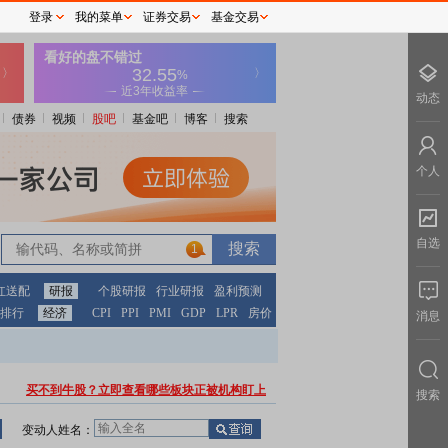
登录
我的菜单
证券交易
基金交易
动态
债券
视频
股吧
基金吧
博客
搜索
个人
自选
1
红送配
研报
个股研报
行业研报
盈利预测
排行
经济
CPI
PPI
PMI
GDP
LPR
房价
消息
买不到牛股？立即查看哪些板块正被机构盯上
搜索
变动人姓名：