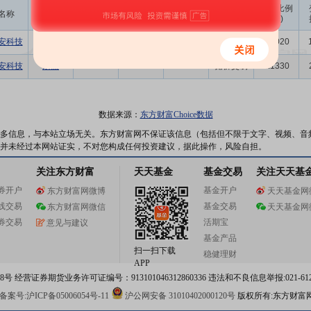
成交
变动金额
变动比例
名称
变动人
变动股数
变动原因
均价
(万)
(‰)
安科技
陈吴凯
100.00
53.48
0.53
竞价交易
0.0020
安科技
余黛
-7500.00
53.43
-40.07
竞价交易
0.1330
数据来源：
东方财富Choice数据
多信息，与本站立场无关。东方财富网不保证该信息（包括但不限于文字、视频、音
并未经过本网站证实，不对您构成任何投资建议，据此操作，风险自担。
关注东方财富
天天基金
基金交易
关注天天基
券开户
基金开户
东方财富网微博
天天基金网
线交易
基金交易
东方财富网微信
天天基金网
券交易
活期宝
意见与建议
基金产品
扫一扫下载
稳健理财
APP
 经营证券期货业务许可证编号：913101046312860336 违法和不良信息举报:021-612
案号:沪ICP备05006054号-11
沪公网安备 31010402000120号
版权所有:东方财富