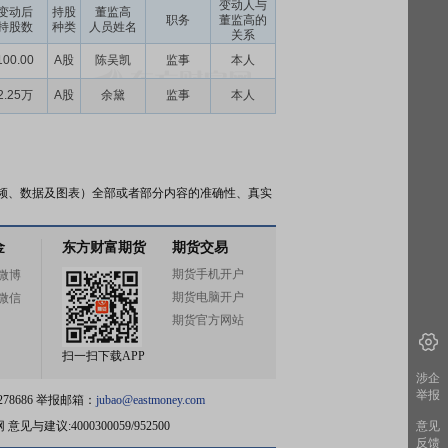
变动人与
变动后
持股
董监高
职务
董监高的
持股数
种类
人员姓名
关系
100.00
A股
陈吴凯
监事
本人
2.25万
A股
余黛
监事
本人
频、数据及图表）全部或者部分内容的准确性、真实
金
东方财富期货
期货交易
期货手机开户
微博
期货电脑开户
微信
期货官方网站
扫一扫下载APP
涉企
举报
78686 举报邮箱：
jubao@eastmoney.com
网
意见与建议:4000300059/952500
意见
反馈