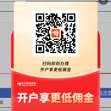
按股份金额(万元)
按股份数量(万股)
细