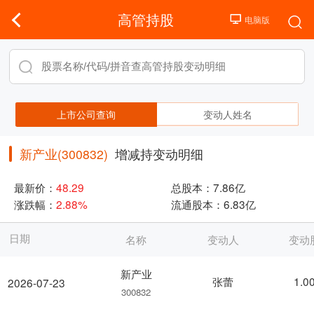
高管持股
上市公司查询
变动人姓名
新产业(300832)
增减持变动明细
最新价：
48.29
总股本：
7.86亿
涨跌幅：
2.88%
流通股本：
6.83亿
日期
名称
变动人
变动
新产业
张蕾
1.0
2026-07-23
300832