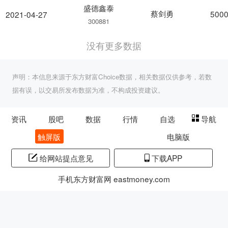
盛德鑫泰
蔡剑勇
5000
2021-04-27
300881
没有更多数据
声明：本信息来源于东方财富Choice数据，相关数据仅供参考，若数
据有误，以交易所发布数据为准，不构成投资建议。
资讯
股吧
数据
行情
自选
导航
触屏版
电脑版
给网站提点意见
下载APP
手机东方财富网 eastmoney.com