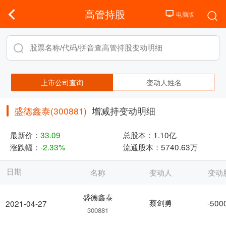
高管持股
上市公司查询
变动人姓名
盛德鑫泰(300881)
增减持变动明细
最新价：
33.09
总股本：
1.10亿
涨跌幅：
-2.33%
流通股本：
5740.63万
日期
名称
变动人
变动
盛德鑫泰
蔡剑勇
-500
2021-04-27
300881