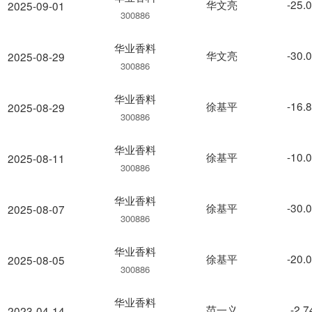
华文亮
-25.
2025-09-01
300886
华业香料
华文亮
-30.
2025-08-29
300886
华业香料
徐基平
-16.
2025-08-29
300886
华业香料
徐基平
-10.
2025-08-11
300886
华业香料
徐基平
-30.
2025-08-07
300886
华业香料
徐基平
-20.
2025-08-05
300886
华业香料
范一义
-2.
2023-04-14