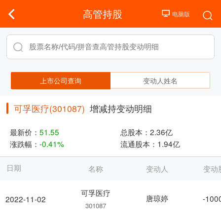
高管持股
上市公司查询
变动人姓名
可孚医疗(301087)
增减持变动明细
最新价：
51.55
总股本：
2.36亿
涨跌幅：
-0.41%
流通股本：
1.94亿
日期
名称
变动人
变动
可孚医疗
唐琼婷
-100
2022-11-02
301087