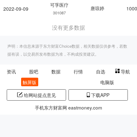
可孚医疗
唐琼婷
1000
2022-09-09
301087
没有更多数据
声明：本信息来源于东方财富Choice数据，相关数据仅供参考，若数
据有误，以交易所发布数据为准，不构成投资建议。
资讯
股吧
数据
行情
自选
导航
触屏版
电脑版
给网站提点意见
下载APP
手机东方财富网 eastmoney.com