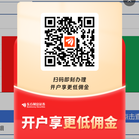
按股份金额(万元)
按股份数量(万股)
细