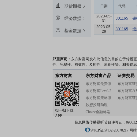
期货期权
日期
代码
2023-05-
经济数据
301165
锐
31
2023-05-
301165
锐
基金数据
29
郑重声明：
东方财富网发布此信息的目的在于传播更
性、完整性、有效性、及时性、原创性等。相关信息
东方财富
东方财富产品
证券交易
东方财富免费版
东方财富证
东方财富Level-2
东方财富在
东方财富策略版
东方财富证
妙想投研助理
扫一扫下载
Choice金融终端
APP
信息网络传播视听节目许可证：0908328号
沪ICP证:沪B2-20070217
网站备