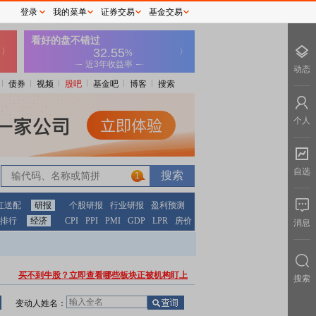
登录
我的菜单
证券交易
基金交易
动态
债券
视频
股吧
基金吧
博客
搜索
个人
自选
1
红送配
研报
个股研报
行业研报
盈利预测
排行
经济
CPI
PPI
PMI
GDP
LPR
房价
消息
买不到牛股？立即查看哪些板块正被机构盯上
搜索
变动人姓名：