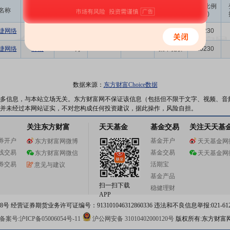
成交
变动金额
变动比例
名称
变动人
变动股数
变动原因
均价
(万)
(‰)
捷网络
韩倩
1.29万
54.50
70.31
集中竞价
0.0230
捷网络
韩倩
-1.33万
53.01
-70.50
集中竞价
0.0230
数据来源：
东方财富Choice数据
多信息，与本站立场无关。东方财富网不保证该信息（包括但不限于文字、视频、音
并未经过本网站证实，不对您构成任何投资建议，据此操作，风险自担。
关注东方财富
天天基金
基金交易
关注天天基
券开户
基金开户
东方财富网微博
天天基金网
线交易
基金交易
东方财富网微信
天天基金网
券交易
活期宝
意见与建议
基金产品
扫一扫下载
稳健理财
APP
 经营证券期货业务许可证编号：913101046312860336 违法和不良信息举报:021-612
案号:沪ICP备05006054号-11
沪公网安备 31010402000120号
版权所有:东方财富