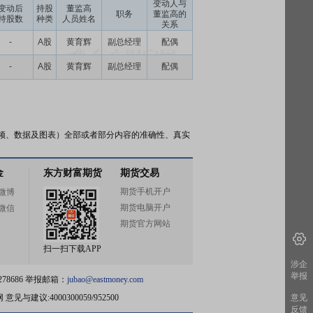
变动人与
变动后
持股
董监高
职务
董监高的
持股数
种类
人员姓名
关系
-
A股
黄育辉
副总经理
配偶
-
A股
黄育辉
副总经理
配偶
频、数据及图表）全部或者部分内容的准确性、真实
金
东方财富期货
期货交易
期货手机开户
微博
期货电脑开户
微信
期货官方网站
扫一扫下载APP
涉企
举报
78686 举报邮箱：
jubao@eastmoney.com
网
意见与建议:4000300059/952500
意见
反馈