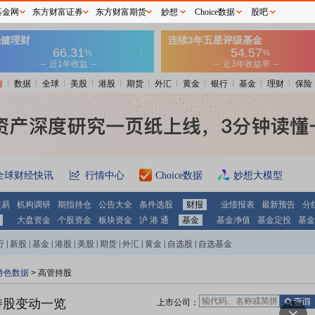
基金网
东方财富证券
东方财富期货
妙想
Choice数据
股吧
情
数据
全球
美股
港股
期货
外汇
黄金
银行
基金
理财
保险
全球财经快讯
行情中心
Choice数据
妙想大模型
交易
机构调研
期指持仓
公告大全
条件选股
财报
业绩报表
最新预告
分
大盘资金
个股资金
板块资金
沪 港 通
基金
基金净值
基金定投
基金
行
|
新股
|
基金
|
港股
|
美股
|
期货
|
外汇
|
黄金
|
自选股
|
自选基金
特色数据
>
高管持股
持股变动一览
上市公司：