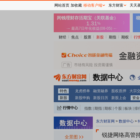
网站首页
加收藏
移动客户端
东方财富
天天
财经
焦点
股票
新股
期指
期权
行
数据中心
特色
龙虎榜单
融资融券
股权质押
大宗
新股
新股申购
新股日历
新股上会
资金
行情中心
指数
|
期指
|
期权
|
个股
|
板块
|
排
东方财富网
>
数据中心
>
锐捷网络
高管
全景图