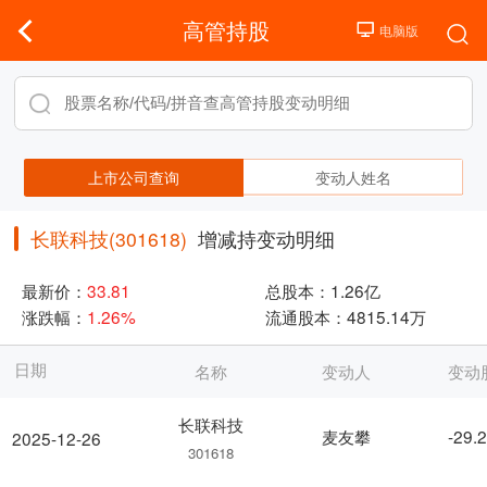
高管持股
上市公司查询
变动人姓名
长联科技(301618)
增减持变动明细
最新价：
33.81
总股本：
1.26亿
涨跌幅：
1.26%
流通股本：
4815.14万
日期
名称
变动人
变动
长联科技
麦友攀
-29.
2025-12-26
301618