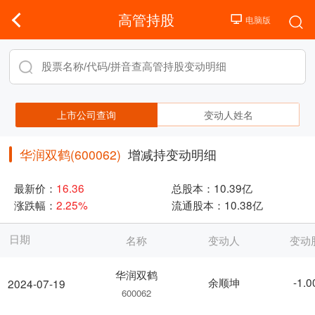
高管持股
上市公司查询
变动人姓名
华润双鹤(600062)
增减持变动明细
最新价：
16.36
总股本：
10.39亿
涨跌幅：
2.25%
流通股本：
10.38亿
日期
名称
变动人
变动
华润双鹤
余顺坤
-1.
2024-07-19
600062