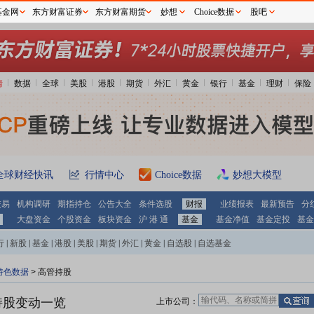
基金网
东方财富证券
东方财富期货
妙想
Choice数据
股吧
情
数据
全球
美股
港股
期货
外汇
黄金
银行
基金
理财
保险
全球财经快讯
行情中心
Choice数据
妙想大模型
交易
机构调研
期指持仓
公告大全
条件选股
财报
业绩报表
最新预告
分
大盘资金
个股资金
板块资金
沪 港 通
基金
基金净值
基金定投
基金
行
|
新股
|
基金
|
港股
|
美股
|
期货
|
外汇
|
黄金
|
自选股
|
自选基金
特色数据
>
高管持股
持股变动一览
上市公司：