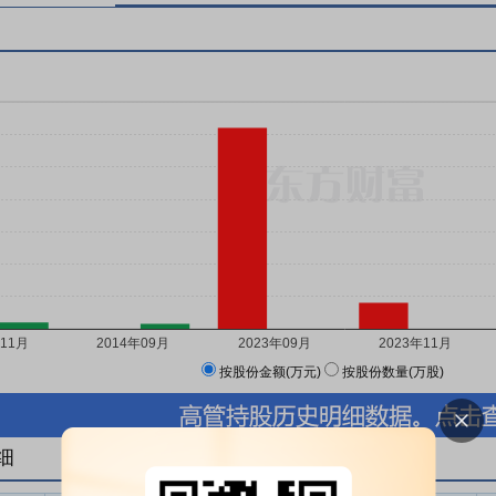
按股份金额(万元)
按股份数量(万股)
细