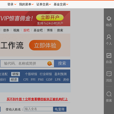
登录
我的菜单
证券交易
基金交易
动态
债券
视频
股吧
基金吧
博客
搜索
个人
自选
0
红送配
研报
个股研报
行业研报
盈利预测
排行
经济
CPI
PPI
PMI
GDP
LPR
房价
消息
买不到牛股？立即查看哪些板块正被机构盯上
搜索
变动人姓名：