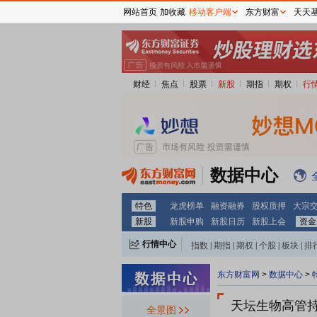
网站首页
加收藏
移动客户端
东方财富
天天
财经
焦点
股票
新股
期指
期权
行
数据中心
特色
龙虎榜单
融资融券
股权质押
大宗
新股
新股申购
新股日历
新股上会
资金
行情中心
指数
|
期指
|
期权
|
个股
|
板块
|
排
东方财富网
>
数据中心
>
天坛生物
高管
全景图