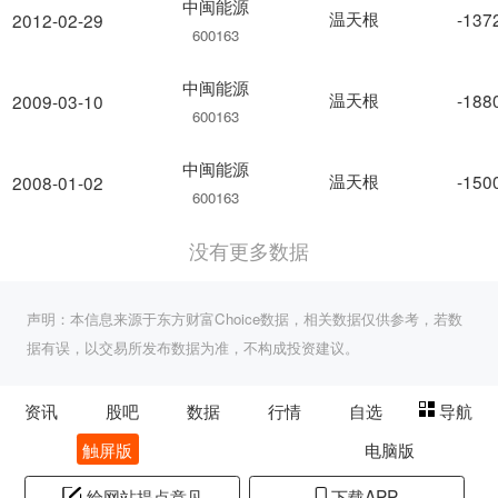
中闽能源
温天根
-137
2012-02-29
600163
中闽能源
温天根
-188
2009-03-10
600163
中闽能源
温天根
-150
2008-01-02
600163
没有更多数据
声明：本信息来源于东方财富Choice数据，相关数据仅供参考，若数
据有误，以交易所发布数据为准，不构成投资建议。
资讯
股吧
数据
行情
自选
导航
触屏版
电脑版
给网站提点意见
下载APP