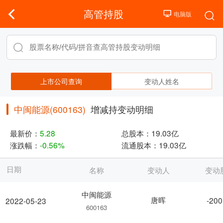
高管持股
上市公司查询
变动人姓名
中闽能源(600163)
增减持变动明细
最新价：
5.28
总股本：
19.03亿
涨跌幅：
-0.56%
流通股本：
19.03亿
日期
名称
变动人
变动
中闽能源
唐晖
-200
2022-05-23
600163